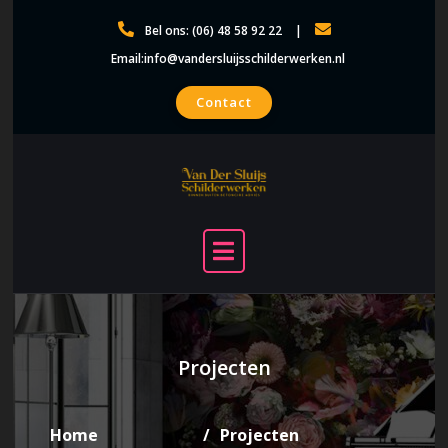
Skip
Bel ons: (06) 48 58 92 22
to
Email:info@vandersluijsschilderwerken.nl
content
Contact
Projecten
Home
Projecten